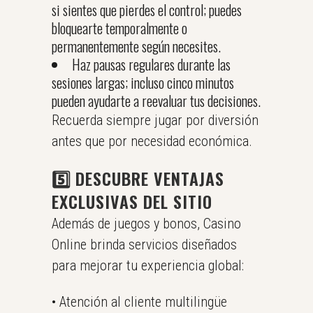
si sientes que pierdes el control; puedes
bloquearte temporalmente o
permanentemente según necesites.
Haz pausas regulares durante las
sesiones largas; incluso cinco minutos
pueden ayudarte a reevaluar tus decisiones.
Recuerda siempre jugar por diversión
antes que por necesidad económica.
5️⃣ DESCUBRE VENTAJAS
EXCLUSIVAS DEL SITIO
Además de juegos y bonos, Casino
Online brinda servicios diseñados
para mejorar tu experiencia global:
• Atención al cliente multilingüe