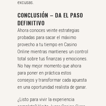
excusas.
CONCLUSIÓN – DA EL PASO
DEFINITIVO
Ahora conoces veinte estrategias
probadas para sacar el máximo
provecho a tu tiempo en Casino
Online mientras mantienes un control
total sobre tus finanzas y emociones.
No hay mejor momento que ahora
para poner en práctica estos
consejos y transformar cada apuesta
en una oportunidad realista de ganar.
¿Listo para vivir la experiencia