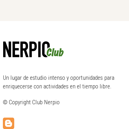
Un lugar de estudio intenso y oportunidades para
enriquecerse con actividades en el tiempo libre.
© Copyright Club Nerpio