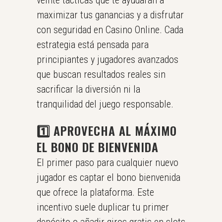
maximizar tus ganancias y a disfrutar
con seguridad en Casino Online. Cada
estrategia está pensada para
principiantes y jugadores avanzados
que buscan resultados reales sin
sacrificar la diversión ni la
tranquilidad del juego responsable.
1️⃣ APROVECHA AL MÁXIMO
EL BONO DE BIENVENIDA
El primer paso para cualquier nuevo
jugador es captar el bono bienvenida
que ofrece la plataforma. Este
incentivo suele duplicar tu primer
depósito o añadir giros gratis en slots