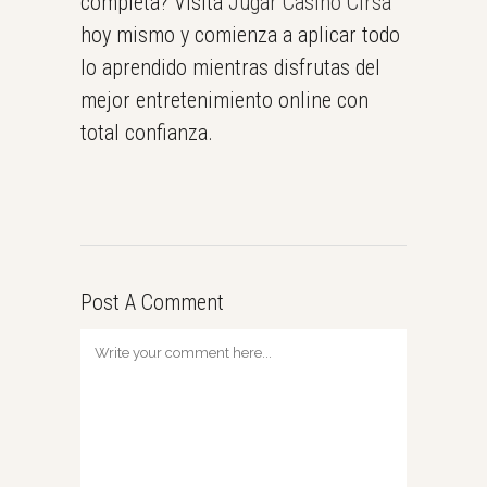
completa? Visita
Jugar Casino Cirsa
hoy mismo y comienza a aplicar todo
lo aprendido mientras disfrutas del
mejor entretenimiento online con
total confianza.
Post A Comment