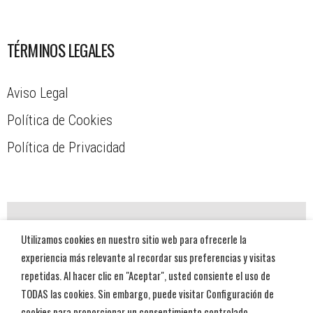
TÉRMINOS LEGALES
Aviso Legal
Política de Cookies
Política de Privacidad
Utilizamos cookies en nuestro sitio web para ofrecerle la
experiencia más relevante al recordar sus preferencias y visitas
repetidas. Al hacer clic en "Aceptar", usted consiente el uso de
TODAS las cookies. Sin embargo, puede visitar Configuración de
cookies para proporcionar un consentimiento controlado.