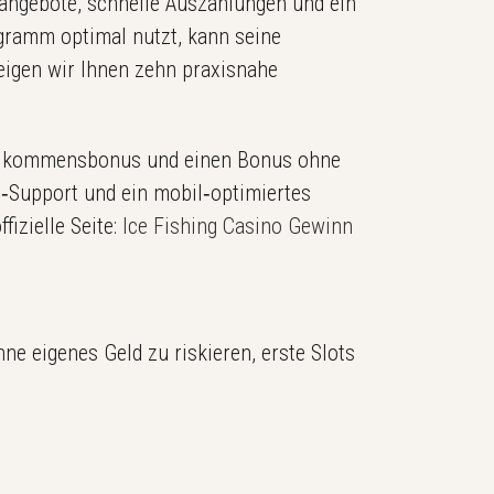
sangebote, schnelle Auszahlungen und ein
gramm optimal nutzt, kann seine
zeigen wir Ihnen zehn praxisnahe
 Willkommensbonus und einen Bonus ohne
e‑Support und ein mobil‑optimiertes
izielle Seite:
Ice Fishing Casino Gewinn
ne eigenes Geld zu riskieren, erste Slots