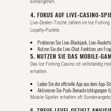
einhergehen.
4. FOKUS AUF LIVE‑CASINO‑SPI
Live‑Dealer‑Tische zählen im Ice Fishing
Loyalty‑Punkte.
Probieren Sie Live‑Blackjack, Live‑Roulett
Nutzen Sie die Live‑Chat‑Funktion, um Frag
5. NUTZEN SIE DAS MOBILE‑GA
Das Ice Fishing Casino ist vollständig m
erhalten.
Laden Sie die offizielle App aus dem App‑St
Aktivieren Sie Push‑Benachrichtigungen f
Mobile Spieler erhalten oft Sonderangeb
6. TREUE‑LEVEL GEZIELT ANVISI