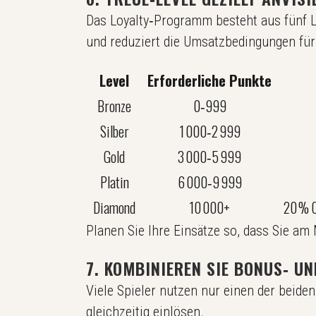
Das Loyalty‑Programm besteht aus fünf Le
und reduziert die Umsatzbedingungen fü
Level
Erforderliche Punkte
Bronze
0‑999
Silber
1 000‑2 999
Gold
3 000‑5 999
Platin
6 000‑9 999
Diamond
10 000+
20 % C
Planen Sie Ihre Einsätze so, dass Sie a
7. KOMBINIEREN SIE BONUS‑ U
Viele Spieler nutzen nur einen der beide
gleichzeitig einlösen.