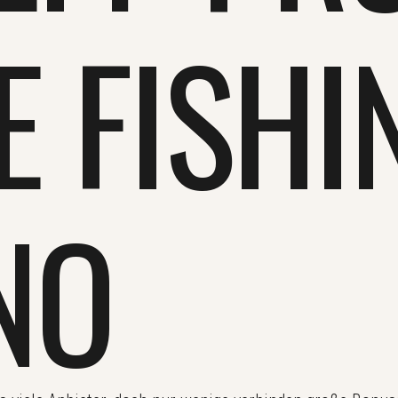
E FISHI
NO