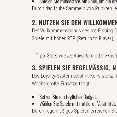
Spielen Sie mindestens ein Spiel, um die e
Durch das frühe Sammeln von Punkten le
2. NUTZEN SIE DEN WILLKOMME
Der Willkommensbonus des Ice Fishing Ca
Spiele mit hoher RTP (Return to Player),
Tipp: Slots wie
Ice Adventure
oder
Frost
3. SPIELEN SIE REGELMÄSSIG, 
Das Loyalty‑System belohnt Konsistenz. We
Woche große Einsätze tätigt.
Setzen Sie ein tägliches Budget.
Wählen Sie Spiele mit mittlerer Volatilität
Durch regelmäßiges Spielen erreichen Si