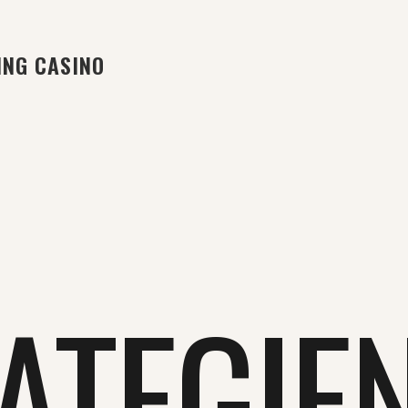
ING CASINO
ATEGIE