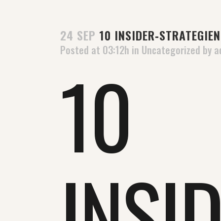
24 SEP
10 INSIDER‑STRATEGIEN
Posted at 03:12h
in
Uncategorized
by
a
10
INSI