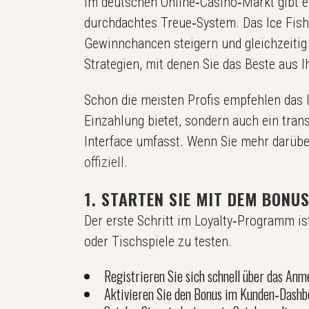
Im deutschen Online‑Casino‑Markt gibt e
durchdachtes Treue‑System. Das Ice Fish
Gewinnchancen steigern und gleichzeitig 
Strategien, mit denen Sie das Beste aus 
Schon die meisten Profis empfehlen das 
Einzahlung bietet, sondern auch ein tra
Interface umfasst. Wenn Sie mehr darüber
offiziell
.
1. STARTEN SIE MIT DEM BONU
Der erste Schritt im Loyalty‑Programm is
oder Tischspiele zu testen.
Registrieren Sie sich schnell über das Anm
Aktivieren Sie den Bonus im Kunden‑Dashb